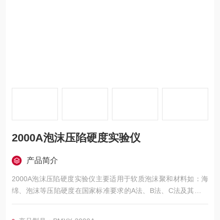
2000A泡沫压陷硬度实验仪
产品简介
2000A泡沫压陷硬度实验仪主要适用于软质泡沫聚和材料如：海
绵、泡沫等压陷硬度在国家标准要求的A法、B法、C法及其它试
验条件下对标准尺寸的海绵、泡沫等试样进行标准的测试，测定
海绵、泡沫等材料的凹入硬度指数、凹入硬度特性、凹入硬度检