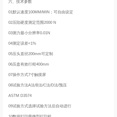
六、技术参数
01
默认速度
100MM/MIN；可自由设定
02
压陷硬度测定范围
2000 N
03
测力最小分辨率
0.01N
04
测定误差
<1%
05
压头直径
200mm
可定制
06
压盘有效行程
400mm
07
操作方式
7寸触摸屏
08
试验方法
A法/B法/C法/D法/预压
ASTM D3574
09
试验方式
选择试验方法后自动进行
10
数据打印
带微型打印机