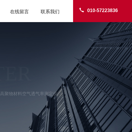
010-57223836
在线留言
联系我们
TER
-A高聚物材料空气透气率测定仪