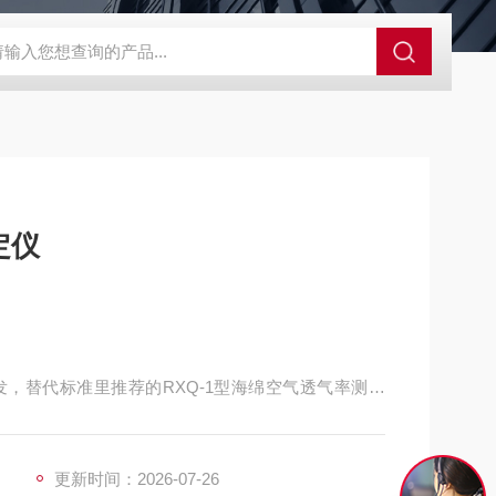
GCDDJ-50Kv绝缘材料电压击穿强度试验机
GCDDJ-100K
定仪
，替代标准里推荐的RXQ-1型海绵空气透气率测定
术，实现了测试过程的自动化、智能化，并提高了测
式操作，操作简单，智能便捷，是各大研究机构、科
。
更新时间：2026-07-26