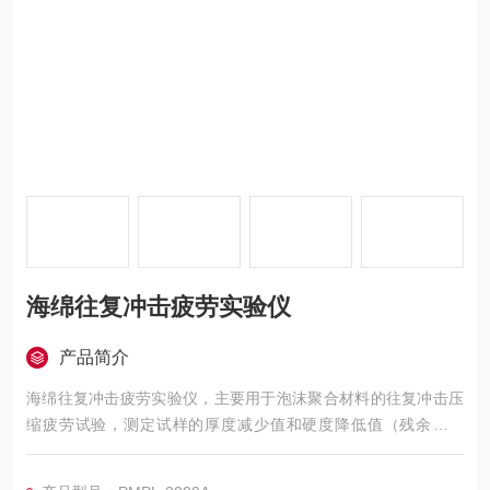
海绵往复冲击疲劳实验仪
产品简介
海绵往复冲击疲劳实验仪，主要用于泡沫聚合材料的往复冲击压
缩疲劳试验，测定试样的厚度减少值和硬度降低值（残余变形
率），并由此可以了解材料的动态疲劳特性。本仪器的大特点
是：试样随着冲击时间和次数的增加，冲击载荷小于设定冲击负