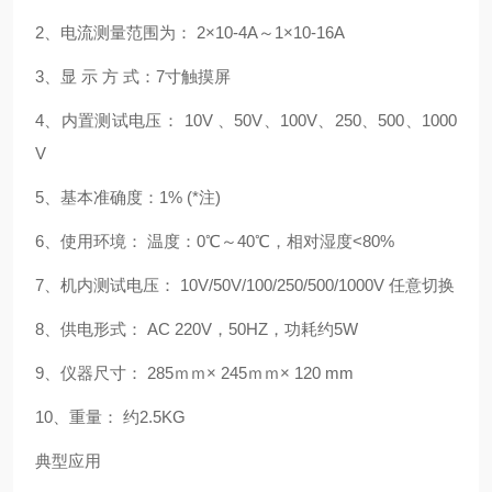
2、电流测量范围为： 2×10-4A～1×10-16A
3、显 示 方 式：7寸触摸屏
4、内置测试电压： 10V 、50V、100V、250、500、1000
V
5、基本准确度：1% (*注)
6、使用环境： 温度：0℃～40℃，相对湿度<80%
7、机内测试电压： 10V/50V/100/250/500/1000V 任意切换
8、供电形式： AC 220V，50HZ，功耗约5W
9、仪器尺寸： 285ｍｍ× 245ｍｍ× 120 mm
10、重量： 约2.5KG
典型应用