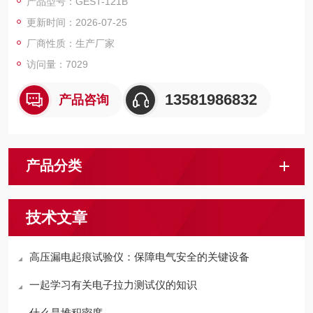
产品型号：GEST-121B
试验方法，ASTM D257 绝缘材料的直流电阻或电导试验方法
更新时间：2026-07-25
等标准要求。
厂商性质：生产厂家
访问量：7029
13581986832
产品咨询
产品分类
技术文章
高压漏电起痕试验仪：保障电气安全的关键设备
一起学习有关电子拉力测试仪的知识
什么是堆积密度