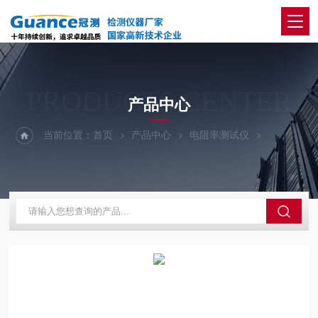
PRODUCTS CENTER
产品中心
当前位置：
首页
产品中心
电阻率测试仪
121B-全