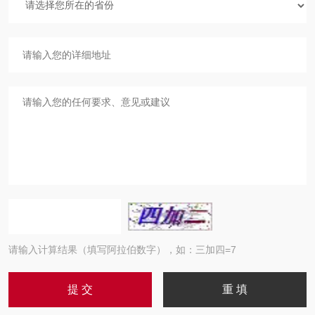
请输入计算结果（填写阿拉伯数字），如：三加四=7