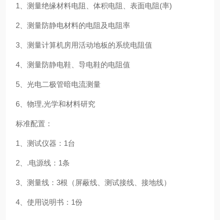
1、测量绝缘材料电阻、体积电阻、表面电阻(率)
2、测量防静电材料的电阻及电阻率
3、测量计算机房用活动地板的系统电阻值
4、测量防静电鞋、导电鞋的电阻值
5、光电二极管暗电流测量
6、物理,光学和材料研究
标准配置：
1、测试仪器：1台
2、.电源线：1条
3、测量线：3根（屏蔽线、测试接线、接地线）
4、使用说明书：1份