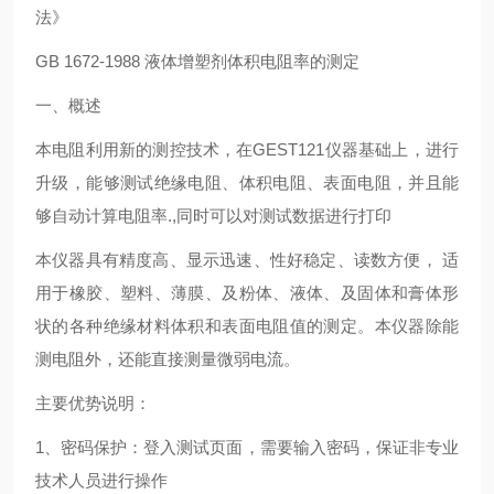
法》
GB 1672-1988 液体增塑剂体积电阻率的测定
一、概述
本电阻利用新的测控技术，在GEST121仪器基础上，进行
升级，能够测试绝缘电阻、体积电阻、表面电阻，并且能
够自动计算电阻率.,同时可以对测试数据进行打印
本仪器具有精度高、显示迅速、性好稳定、读数方便， 适
用于橡胶、塑料、薄膜、及粉体、液体、及固体和膏体形
状的各种绝缘材料体积和表面电阻值的测定。本仪器除能
测电阻外，还能直接测量微弱电流。
主要优势说明：
1、密码保护：登入测试页面，需要输入密码，保证非专业
技术人员进行操作