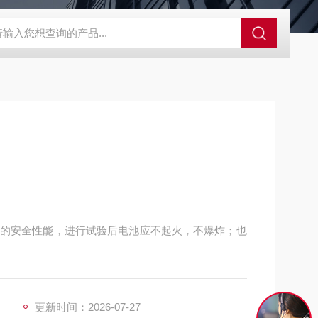
GCDDJ-50Kv绝缘材料电压击穿强度试验机
GCDDJ-100K
的安全性能，进行试验后电池应不起火，不爆炸；也
更新时间：2026-07-27