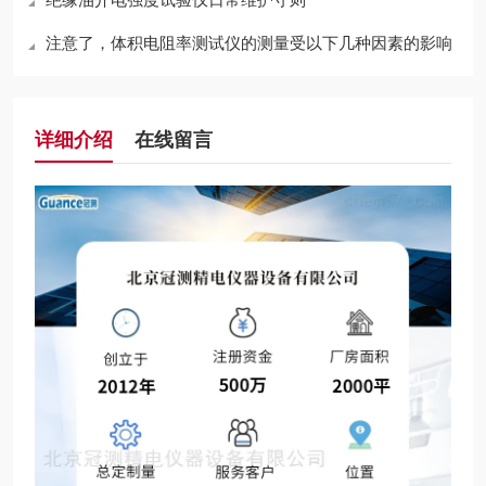
注意了，体积电阻率测试仪的测量受以下几种因素的影响
详细介绍
在线留言