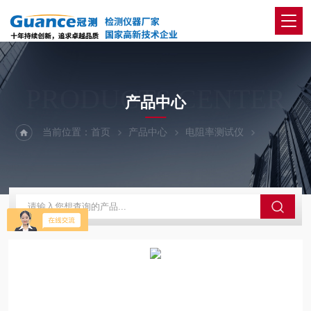
PRODUCTS CENTER
产品中心
当前位置：
首页
产品中心
电阻率测试仪
多功能极片