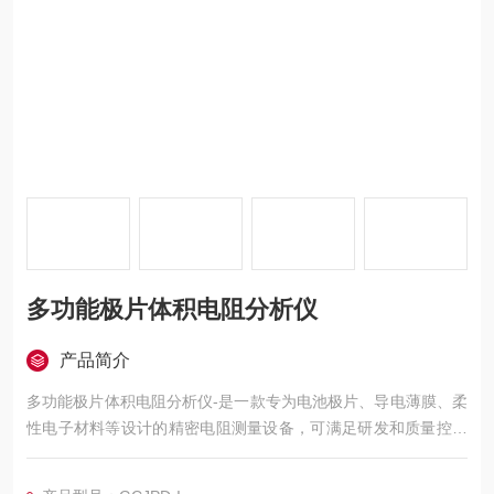
多功能极片体积电阻分析仪
产品简介
多功能极片体积电阻分析仪-是一款专为电池极片、导电薄膜、柔
性电子材料等设计的精密电阻测量设备，可满足研发和质量控制
中对材料导电性能的精确测量需求。