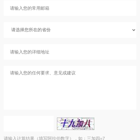
请输入计算结果（填写阿拉伯数字），如：三加四=7