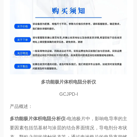
多功能极片体积电阻分析仪
GCJPD-I
产品概述：
多功能极片体积电阻分析仪-
电池极片中，影响电导率的主
要因素包括箔基材与涂层的结合界面情况，导电剂分布状
态，颗粒之间的接触状态等；通过电池极片的电导率能够