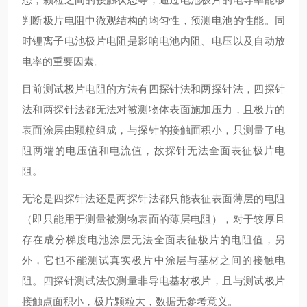
判断极片电阻中微观结构的均匀性，预测电池的性能。同
时锂离子电池极片电阻是影响电池内阻、电压以及自动放
电率的重要因素。
目前测试极片电阻的方法有四探针法和两探针法，四探针
法和两探针法都无法对被测物体表面施加压力，且极片的
表面涂层由颗粒组成，与探针的接触面积小，只测量了电
阻两端的电压值和电流值，故探针无法全面表征极片电
阻。
无论是四探针法还是两探针法都只能表征表面薄层的电阻
（即只能用于测量被测物表面的薄层电阻），对于较厚且
存在成分梯度电池涂层无法全面表征极片的电阻值，另
外，它也不能测试真实极片中涂层与基材之间的接触电
阻。四探针测试法仅测量非导电基材极片，且与测试极片
接触点面积小，极片颗粒大，数据无参考意义。