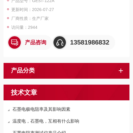
产品型号：GEST-122A
好、读数直观，是符合规程要求的理想的专用仪器，大大方便了
更新时间：2026-07-27
试验项目的开展，提高了工作效率。
厂商性质：生产厂家
访问量：2944
13581986832
产品咨询
产品分类
技术文章
石墨电极电阻率及其影响因素
温度电，石墨电，互相有什么影响
石墨电阻率测试仪产品介绍