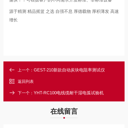
源于精测
精品摇篮 之选
自强不息
厚德载物
厚积薄发 高速
增长
GEST-210新款自动炭块电阻率测试仪
上一个：
返回列表
YHT-RC100电线缆耐干湿电弧试验机
下一个：
在线留言