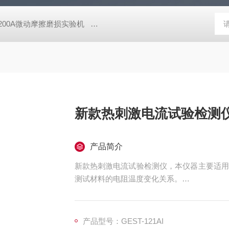
-200A微动摩擦磨损实验机
GCDDJ-50Kv电压击穿试验仪-微机控制
新款热刺激电流试验检测
产品简介
新款热刺激电流试验检测仪，本仪器主要适用
测试材料的电阻温度变化关系。
仪器测试流程自动化实现和完成，并可以保存
产品型号：GEST-121AI