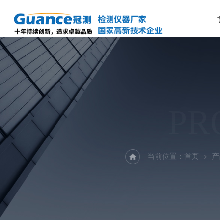
PR
当前位置：
首页
产