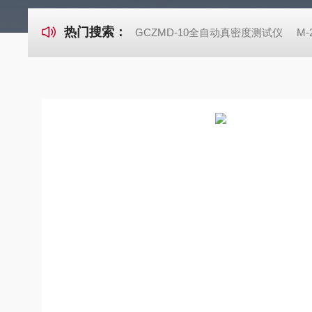
热门搜索：
GCZMD-10全自动真密度测试仪
M