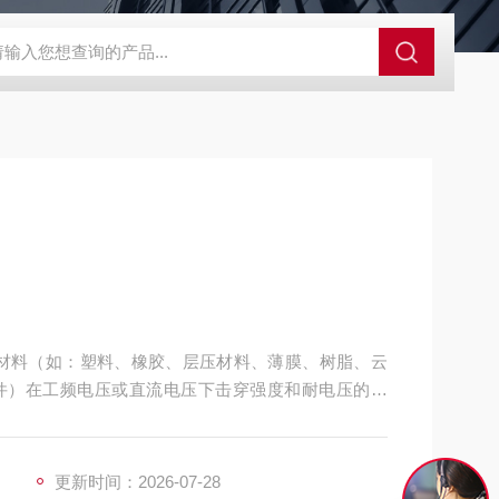
GCDDJ-50Kv绝缘材料电压击穿强度试验机
GCDDJ-100K
材料（如：塑料、橡胶、层压材料、薄膜、树脂、云
件）在工频电压或直流电压下击穿强度和耐电压的测
更新时间：2026-07-28