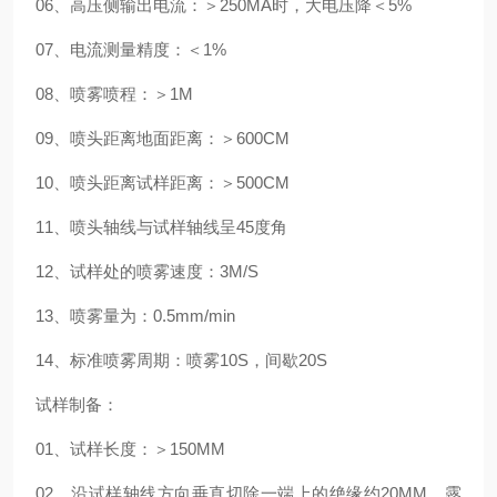
06、高压侧输出电流：＞250MA时，大电压降＜5%
07、电流测量精度：＜1%
08、喷雾喷程：＞1M
09、喷头距离地面距离：＞600CM
10、喷头距离试样距离：＞500CM
11、喷头轴线与试样轴线呈45度角
12、试样处的喷雾速度：3M/S
13、喷雾量为：0.5mm/min
14、标准喷雾周期：喷雾10S，间歇20S
试样制备：
01、试样长度：＞150MM
02、沿试样轴线方向垂直切除一端上的绝缘约20MM，露