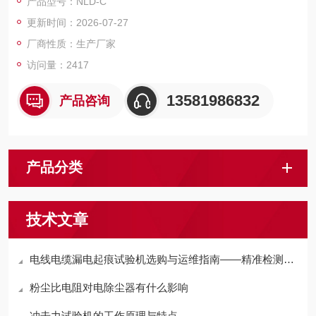
产品型号：NLD-C
电线电缆耐电痕试验仪主要试验原理是通过高压源输出一定的高
更新时间：2026-07-27
压，试样在高压和电解液的联合作用下，判断在几个周期内试样
接地端的电流是否超过1A，从而判断固体绝缘材料的绝缘性能。
厂商性质：生产厂家
访问量：2417
13581986832
产品咨询
产品分类
技术文章
电线电缆漏电起痕试验机选购与运维指南——精准检测的双重保障
粉尘比电阻对电除尘器有什么影响
冲击力试验机的工作原理与特点