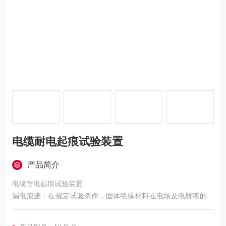
电缆耐电起痕试验装置
产品简介
电缆耐电起痕试验装置
漏电痕迹：在规定试验条件，固体绝缘材料在电场及电解液的联
合作用下，其表面逐渐形成的导电通路叫漏电痕迹。
电痕化：形成漏电痕迹的过程为电痕化。