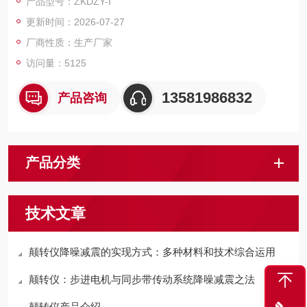
产品型号：ZKDZY-I
控制器（PLC）控制，实验过程和数据全智能化处理；通过软件
更新时间：2026-07-27
可实现远程监控和数据分析。便捷的人机交互界面、高精度，智
能化的测量技术，助力提升企业产品测量效率。
厂商性质：生产厂家
访问量：5125
13581986832
产品咨询
产品分类
技术文章
颠转仪降噪减震的实现方式：多种材料和技术综合运用
颠转仪：步进电机与同步带传动系统降噪减震之法
颠转仪产品介绍