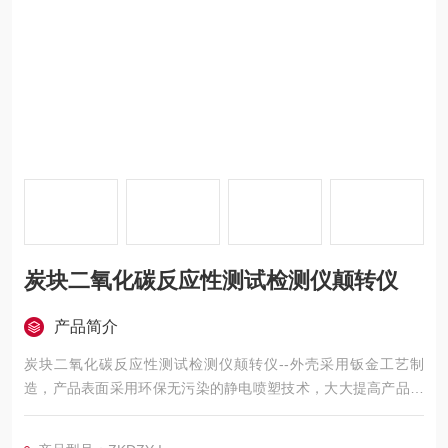
炭块二氧化碳反应性测试检测仪颠转仪
产品简介
炭块二氧化碳反应性测试检测仪颠转仪--外壳采用钣金工艺制
造，产品表面采用环保无污染的静电喷塑技术，大大提高产品的
耐磨、耐腐蚀性能。该仪器所用真空泵、传感器及其控制元件均
严格测试，确保各项数据稳定，准确、可靠。采用可编程序逻辑