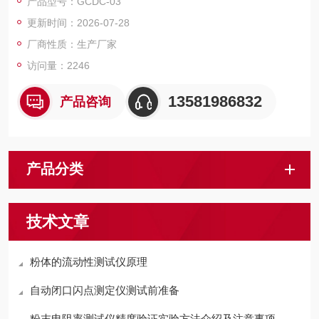
产品型号：GCDC-03
m；
更新时间：2026-07-28
4、建议设备摆放在窗边方便把测试时所生产的气味排到室
外；
厂商性质：生产厂家
5、建议设备周边不要摆放易燃易爆物品；
访问量：2246
6、设备及相关配件要定期进行保养。
13581986832
产品咨询
产品分类
技术文章
粉体的流动性测试仪原理
自动闭口闪点测定仪测试前准备
粉末电阻率测试仪精度验证实验方法介绍及注意事项