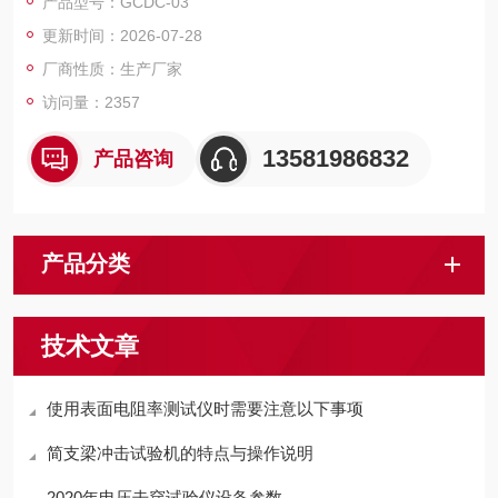
产品型号：GCDC-03
m；
更新时间：2026-07-28
4、建议设备摆放在窗边方便把测试时所生产的气味排到室
外；
厂商性质：生产厂家
5、建议设备周边不要摆放易燃易爆物品；
访问量：2357
6、设备及相关配件要定期进行保养。
13581986832
产品咨询
产品分类
技术文章
使用表面电阻率测试仪时需要注意以下事项
简支梁冲击试验机的特点与操作说明
2020年电压击穿试验仪设备参数