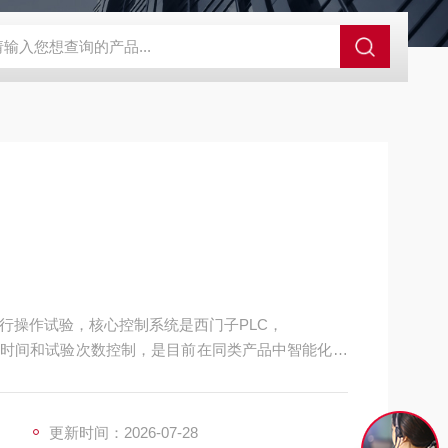
GCDDJ-50Kv绝缘材料电压击穿强度试验机
GCDDJ-100K
行操作试验，核心控制系统是西门子PLC，
时间和试验次数控制，是目前在同类产品中智能化和
更新时间：2026-07-28