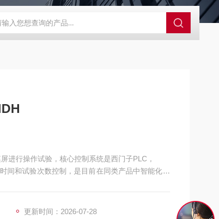
GCDDJ-50Kv绝缘材料电压击穿强度试验机
GCDDJ-100K
DH
摸屏进行操作试验，核心控制系统是西门子PLC，
时间和试验次数控制，是目前在同类产品中智能化和
更新时间：2026-07-28