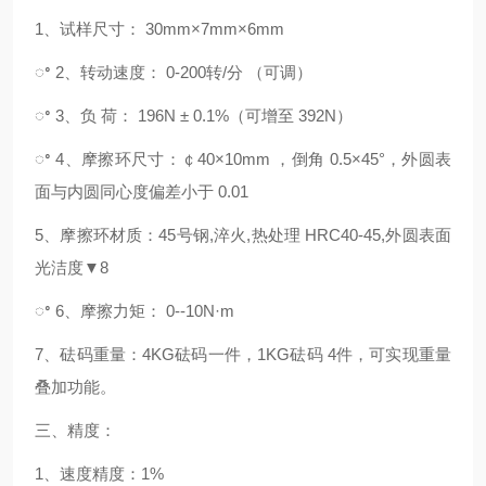
1、试样尺寸： 30mm×7mm×6mm
ꢀ 2、转动速度： 0-200转/分 （可调）
ꢀ 3、负 荷： 196N ± 0.1%（可增至 392N）
ꢀ 4、摩擦环尺寸：￠40×10mm ，倒角 0.5×45°，外圆表
面与内圆同心度偏差小于 0.01
5、摩擦环材质：45号钢,淬火,热处理 HRC40-45,外圆表面
光洁度▼8
ꢀ 6、摩擦力矩： 0--10N·m
7、砝码重量：4KG砝码一件，1KG砝码 4件，可实现重量
叠加功能。
三、精度：
1、速度精度：1%