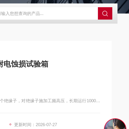
GCDDJ-50Kv绝缘材料电压击穿强度试验机
GCDDJ-100K
耐电蚀损试验箱
个绝缘子，对绝缘子施加工频高压，长期运行1000小
度，及绝缘子的耐漏电概况，从而判断绝缘子是否合
更新时间：2026-07-27