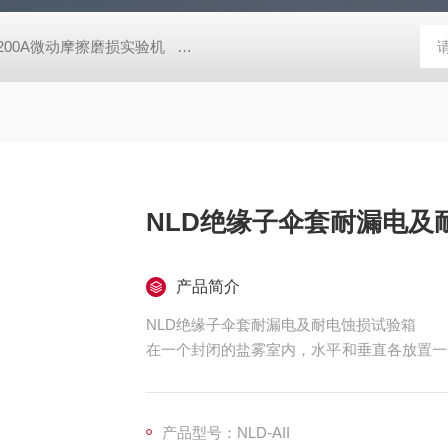
-200A微动摩擦磨损实验机
GCDDJ-50Kv电压击穿试验仪-微机控制
NLD绝缘子伞套耐漏电及
产品简介
NLD绝缘子伞套耐漏电及耐电蚀损试验箱
在一个封闭的盐雾室内，水平和垂直各放置一
时，判断工频高压及盐雾室对绝缘子的蚀损程
格。
产品型号：NLD-AII