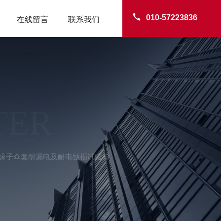
010-57223836
在线留言
联系我们
TER
LD绝缘子伞套耐漏电及耐电蚀损试验箱