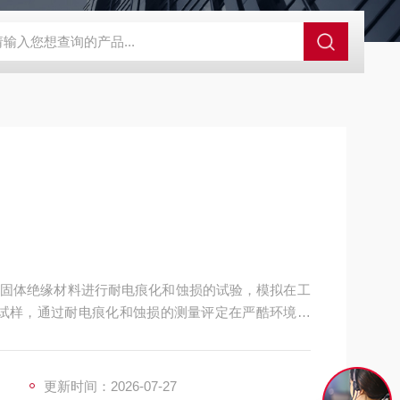
GCDDJ-50Kv绝缘材料电压击穿强度试验机
GCDDJ-100K
固体绝缘材料进行耐电痕化和蚀损的试验，模拟在工
和斜面试样，通过耐电痕化和蚀损的测量评定在严酷环境条
级。
更新时间：2026-07-27