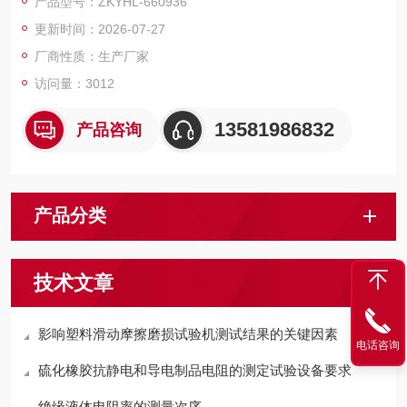
产品型号：ZKYHL-660936
压坯。
更新时间：2026-07-27
压实密度的计算公式：压实密度=面密度/材料的厚度
厂商性质：生产厂家
访问量：3012
13581986832
产品咨询
产品分类
技术文章
影响塑料滑动摩擦磨损试验机测试结果的关键因素
电话咨询
硫化橡胶抗静电和导电制品电阻的测定试验设备要求
绝缘液体电阻率的测量次序