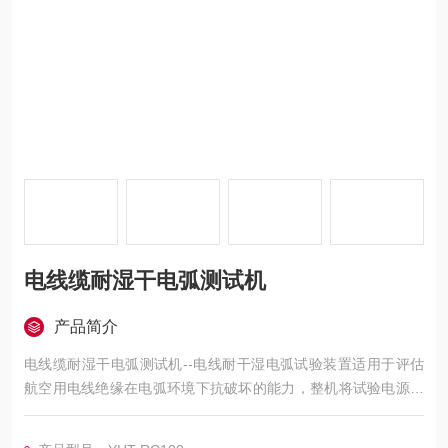
电线缆耐湿干电弧测试机
产品简介
电线缆耐湿干电弧测试机--电线耐干湿电弧试验装置适用于评估
航空用电线绝缘在电弧环境下抗破坏的能力，整机将试验电源控
制与机械切割装置、滴液装置有机结合，采用10寸高清触摸屏参
数化控制；整个装置采用西门子PLC进行控制。电压、电流、流