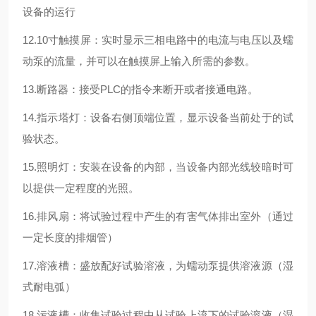
设备的运行
12.10寸触摸屏：实时显示三相电路中的电流与电压以及蠕
动泵的流量，并可以在触摸屏上输入所需的参数。
13.断路器：接受PLC的指令来断开或者接通电路。
14.指示塔灯：设备右侧顶端位置，显示设备当前处于的试
验状态。
15.照明灯：安装在设备的内部，当设备内部光线较暗时可
以提供一定程度的光照。
16.排风扇：将试验过程中产生的有害气体排出室外（通过
一定长度的排烟管）
17.溶液槽：盛放配好试验溶液，为蠕动泵提供溶液源（湿
式耐电弧）
18.污液槽：收集试验过程中从试验上流下的试验溶液（湿