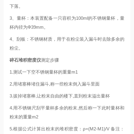
下落。
3、量杯：本装置配备一只容积为100ml的不锈钢量杯，量
杯内径为Φ39mm。
4、刮板：不锈钢材质，用于在粉尘装入漏斗时去除多余的
粉尘。
碎石堆积密度仪
测定步骤
1.测试一下空不锈钢量杯的重量m1
2.用堵塞棒堵住漏斗,称一些粉末倒入漏斗里面
3.拔掉堵塞棒,让粉末自由的楼下,直到粉末溢出量杯
4.用不锈钢尺刮平量杯多余的粉末,然后称一下此时量杯和
粉末的重量m2
5.根据公式计算出粉末的堆积密度：ρ=(M2-M1)/V 备注：