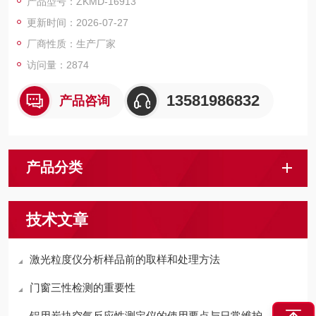
产品型号：ZKMD-16913
磁性材料粉末，合金粉末,奶粉,磨料，涂料,食品添加剂等粉末的
更新时间：2026-07-27
堆积密度测试
厂商性质：生产厂家
访问量：2874
13581986832
产品咨询
产品分类
技术文章
激光粒度仪分析样品前的取样和处理方法
门窗三性检测的重要性
铝用炭块空气反应性测定仪的使用要点与日常维护