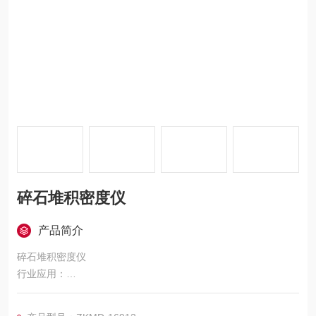
碎石堆积密度仪
产品简介
碎石堆积密度仪
行业应用：
自然积松装密度计(变准漏斗法)用于粉尘堆积密度的测定。
广泛用于各种金属粉末，非金属粉末，化学粉末如粉末冶金粉末,