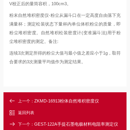
V校正后的量筒容积，100cm3。
粉末自然堆积密度仪-粉尘从漏斗口在一定高度自由落下充
满量杯；测定松装状态下量杯内单位体积粉尘的质量，即
粉尘堆积密度。自然堆积松装密度计(变准漏斗法)用于粉
尘堆积密度的测定。备注:
连续3次测定所得的粉尘大值与最小值之差应小于1g，取符
合要求的3次测量平均值作为测定结果。
ZKMD-16913粉体自然堆积密度仪
上一个：
返回列表
GEST-122A手提石墨电极材料电阻率测定仪
下一个：