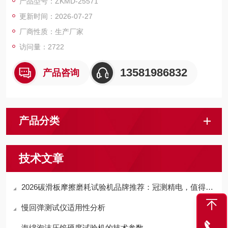
产品型号：ZKMD-25571
杯内单位体积的质量，即堆积密度。将待测的试样装入漏斗，顺
更新时间：2026-07-27
着漏斗的下端口自然下落并流入到测量筒中，将落入到测量筒中
的试样刮平，在天平上称取刮平后测量筒中的试样质量，再除以
厂商性质：生产厂家
测量筒的容积就可测出
访问量：2722
13581986832
产品咨询
产品分类
技术文章
2026碳滑板摩擦磨耗试验机品牌推荐：冠测精电，值得信赖的行业之选
慢回弹测试仪适用性分析
海绵泡沫压馅硬度试验机的技术参数