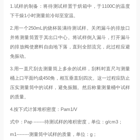
1.试样的制备：将待测试样置于烘箱中，于1100C的温度
下干燥1小时测量前冷却至室温。
2.用一个250mL的烧杯装满待测试样。关闭漏斗的排放口
并将测量筒置于其出口中心。将试样倒入漏斗，打开漏斗
的排放阀使磨料自由地下落，直到全部流完，此过程应避
免振动。
3.用一直尺刮去测量筒上多余的试样，刮料时直尺与测量
桶上口平面约成450角，相互垂直刮四次。这一过程应防止
压实测量筒中的试样，避免振颤。然后称量测量桶中试样
的质量。
4.按下式计算堆积密度：Pam1/V
式中：Pap -------待测试样的堆积密度，单位：g/cm3；
m1--------测量筒中试样的质量，单位：g；