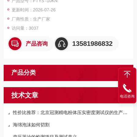
产品型号：FTYS -10KN
压实密度的计算公式：压实密度=面密度/材料的厚度
更新时间：2026-07-26
在锂离子电池设计过程中，压实密度=面密度/(极片碾压后的厚度
—集流体厚度)
厂商性质：生产厂家
压实密度分为：负极压实密度Anode density（或称为阳极压实密
访问量：3037
度）和正极压实密度Ca
13581986832
产品咨询
产品分类
技术文章
电话咨询
性价比推荐：北京冠测精电粉体压实密度测试仪的生产标准与质量控制体系揭秘
海绵泡沫如何切割
变压器油的检测项目及测试意义