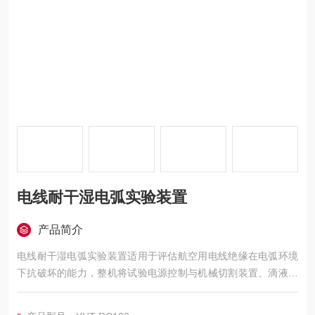
电线耐干湿电弧实验装置
产品简介
电线耐干湿电弧实验装置适用于评估航空用电线绝缘在电弧环境
下抗破坏的能力，整机将试验电源控制与机械切割装置、滴液装
置有机结合，采用10寸高清触摸屏参数化控制；整个装置采用西
门子 PLC进行控制。电压、电流、流量等参数在触摸屏里显示，