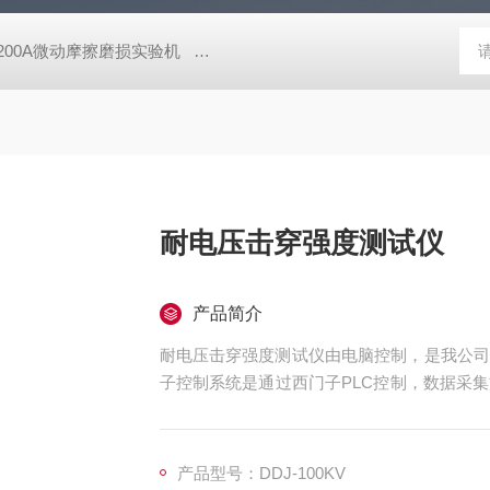
-200A微动摩擦磨损实验机
GCDDJ-50Kv电压击穿试验仪-微机控制
耐电压击穿强度测试仪
产品简介
耐电压击穿强度测试仪由电脑控制，是我公司
子控制系统是通过西门子PLC控制，数据采
题，软件操作使用方便，能够实时显示动态曲
行升压速率调节，调节范围在10V-7000V/S
产品型号：DDJ-100KV