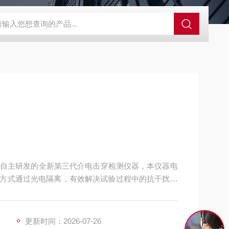
GCDDJ-50Kv绝缘材料电压击穿强度试验机
GCDDJ-100K
自主研发的全新第三代介电击穿检测仪器，本仪器电
集方式通过光电隔离，有效解决试验过程中的抗干扰问
线，同时升压速率无级可调，可以根据自己的需要进
更新时间：2026-07-26