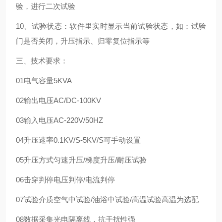
验，进行二次试验
10、试验状态：软件里实时显示当前试验状态，如：试验
门是否关闭，升压指示、归零复位指示等
三、技术要求：
01
电气容量
5KVA
02
输出电压
AC/DC-100KV
03
输入电压
AC-220V/50HZ
04
升压速率
0.1KV/S-5KV/S
可手动设置
05
升压方式
匀速升压/梯度升压/耐压试验
06
击穿判停
电压判停/电流判停
07
试验介质
空气中试验/油浴中试验/高温试验
高温为选配
08
数据采集
光电隔离线，抗干扰性强