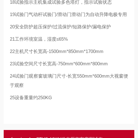
18
试验指示
主机集成试验多色塔灯，指示试验状态
19
试验门
气动杆试验门/滑动门
滑动门为自动升降电极专用
20
安全防护
超压保护/过流保护/短路保护/漏电保护
21
工作环境
室温，湿度≤65%
22
主机尺寸
长宽高-1500mm*850mm*1700mm
23
试验空间尺寸
长宽高-750mm*600mm*800mm
24
试验门观察窗
玻璃门尺寸-长宽550mm*600mm
大视窗便
于观察
25
设备重量
约250KG