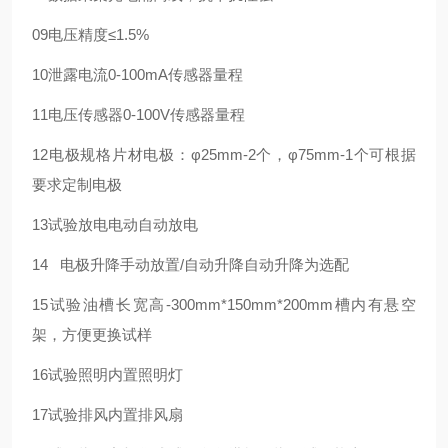
09
电压精度
≤1.5%
10
泄露电流
0-100mA
传感器量程
11
电压传感器
0-100V
传感器量程
12
电极规格
片材电极：φ25mm-2个，φ75mm-1个
可根据
要求定制电极
13
试验放电
电动自动放电
14
电极升降
手动放置/自动升降
自动升降为选配
15
试验油槽
长宽高-300mm*150mm*200mm
槽内有悬空
架，方便更换试样
16
试验照明
内置照明灯
17
试验排风
内置排风扇