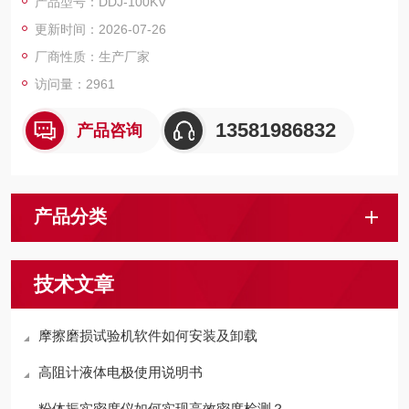
产品型号：DDJ-100KV
线，同时升压速率无级可调，可以根据自己的需要进行升压速率
更新时间：2026-07-26
调节，调节范围在10V-7000V/S
厂商性质：生产厂家
访问量：2961
13581986832
产品咨询
产品分类
技术文章
摩擦磨损试验机软件如何安装及卸载
高阻计液体电极使用说明书
粉体振实密度仪如何实现高效密度检测？