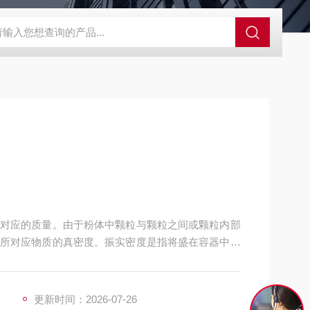
GCDDJ-50Kv绝缘材料电压击穿强度试验机
GCDDJ-100K
对应的质量。由于粉体中颗粒与颗粒之间或颗粒内部
所对应物质的真密度。振实密度是指将盛在容器中的
更新时间：2026-07-26