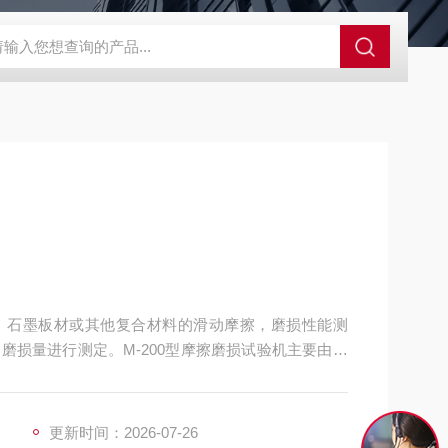
GCDDJ-50Kv绝缘材料电压击穿强度试验机
GCDDJ-100K
、石墨板材或其他复合材料的滑动摩擦，磨损性能测
磨损量进行测定。M-200型摩擦磨损试验机主要由试
机控制系统进行操作试验，在试验过程中同时可以显
验次数，显示当前试验数值，设定时间及当前试验时
更新时间：2026-07-26