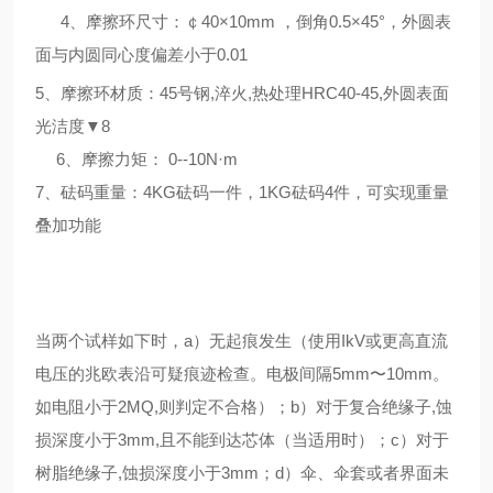
4、摩擦环尺寸：￠40×10mm ，倒角0.5×45°，外圆表
面与内圆同心度偏差小于0.01
5、摩擦环材质：45号钢,淬火,热处理HRC40-45,外圆表面
光洁度▼8
6、摩擦力矩： 0--10N·m
7、砝码重量：4KG砝码一件，1KG砝码4件，可实现重量
叠加功能
当两个试样如下时，a）无起痕发生（使用IkV或更高直流
电压的兆欧表沿可疑痕迹检查。电极间隔5mm〜10mm。
如电阻小于2MQ,则判定不合格）；b）对于复合绝缘子,蚀
损深度小于3mm,且不能到达芯体（当适用时）；c）对于
树脂绝缘子,蚀损深度小于3mm；d）伞、伞套或者界面未