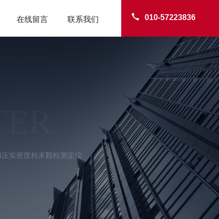
010-57223836
在线留言
联系我们
TER
0KN压实密度粉末颗粒测定仪