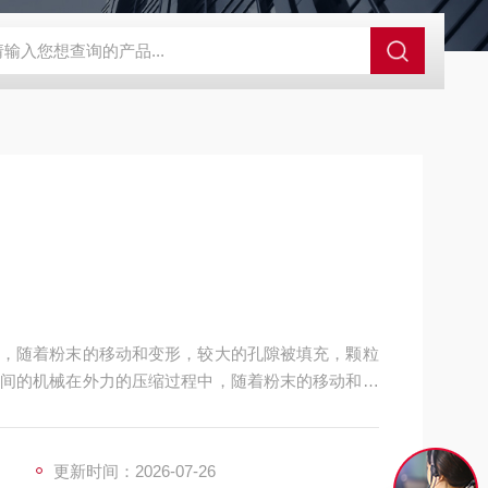
GCDDJ-50Kv绝缘材料电压击穿强度试验机
GCDDJ-100K
，随着粉末的移动和变形，较大的孔隙被填充，颗粒
间的机械在外力的压缩过程中，随着粉末的移动和变
大，使原子间产生吸引力且颗粒间的机械契合作用增
，从而形成具有一定密度和强度的压坯。
更新时间：2026-07-26