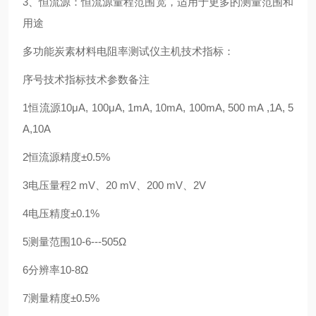
3、恒流源：恒流源量程范围宽，适用于更多的测量范围和
用途
多功能炭素材料电阻率测试仪主机技术指标：
序号
技术指标
技术参数
备注
1
恒流源
10μA, 100μA, 1mA, 10mA, 100mA, 500 mA ,1A, 5
A,10A
2
恒流源精度
±0.5%
3
电压量程
2 mV、20 mV、200 mV、2V
4
电压精度
±0.1%
5
测量范围
10-6---505Ω
6
分辨率
10-8Ω
7
测量精度
±0.5%