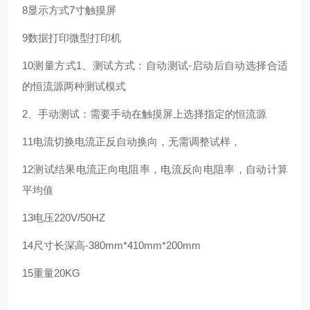
8
显示方式
7寸触摸屏
9
数据打印
微型打印机
10
测量方式
1、测试方式：自动测试-启动后自动选择合适
的恒流源
两种测试模式
2、手动测试：需要手动在触摸屏上选择指定的恒流源
11
电流切换
电流正反自动换向，无需调整试样，
12
测试结果
电流正向电阻率，电流反向电阻率，自动计算
平均值
13
电压
220V/50HZ
14
尺寸
长深高-380mm*410mm*200mm
15
重量
20KG