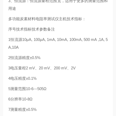
3、恒流源：恒流源量程范围宽，适用于更多的测量范围和
用途
多功能炭素材料电阻率测试仪主机技术指标：
序号
技术指标
技术参数
备注
1
恒流源
10μA, 100μA, 1mA, 10mA, 100mA, 500 mA ,1A, 5
A,10A
2
恒流源精度
±0.5%
3
电压量程
2 mV、20 mV、200 mV、2V
4
电压精度
±0.1%
5
测量范围
10-6---505Ω
6
分辨率
10-8Ω
7
测量精度
±0.5%