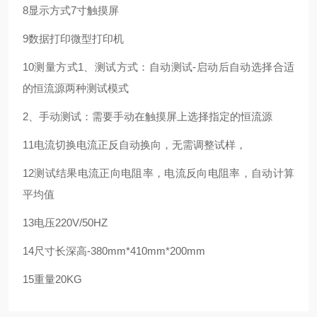
8
显示方式
7寸触摸屏
9
数据打印
微型打印机
10
测量方式
1、测试方式：自动测试-启动后自动选择合适
的恒流源
两种测试模式
2、手动测试：需要手动在触摸屏上选择指定的恒流源
11
电流切换
电流正反自动换向，无需调整试样，
12
测试结果
电流正向电阻率，电流反向电阻率，自动计算
平均值
13
电压
220V/50HZ
14
尺寸
长深高-380mm*410mm*200mm
15
重量
20KG