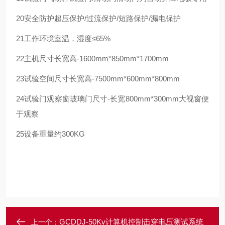
20
安全防护
超压保护/过流保护/短路保护/漏电保护
21
工作环境
室温，湿度≤65%
22
主机尺寸
长宽高-1600mm*850mm*1700mm
23
试验空间尺寸
长宽高-7500mm*600mm*800mm
24
试验门观察窗
玻璃门尺寸-长宽800mm*300mm
大视窗便
于观察
25
设备重量
约300KG
GCDDJ-50Kv计算机控制击穿电压测试系统
上一个：