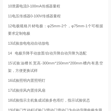
10
泄露电流
0-100mA
传感器量程
11
电压传感器
0-100V
传感器量程
12
电极规格
片材电极：φ25mm-2个，φ75mm-1个
可根据
要求定制电极
13
试验放电
电动自动放电
14
电极升降
手动放置/自动升降
自动升降为选配
15
试验油槽
长宽高-300mm*150mm*200mm
槽内有悬空
架，方便更换试样
16
试验照明
内置照明灯
17
试验排风
内置排风扇
18
试验指示
主机集成试验多色塔灯，指示试验状态
19
试验门
气动杆试验门/滑动门
滑动门为自动升降电极专用