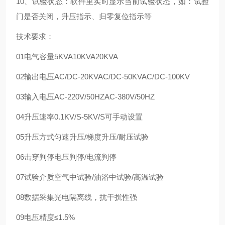
10、试验状态：软件里实时显示当前试验状态，如：试验
门是否关闭，升压指示、归零复位指示等
技术要求：
01
电气容量
5KVA
10KVA
20KVA
02
输出电压
AC/DC-20KV
AC/DC-50KV
AC/DC-100KV
03
输入电压
AC-220V/50HZ
AC-380V/50HZ
04
升压速率
0.1KV/S-5KV/S
可手动设置
05
升压方式
匀速升压/梯度升压/耐压试验
06
击穿判停
电压判停/电流判停
07
试验介质
空气中试验/油浴中试验/高温试验
08
数据采集
光电隔离线，抗干扰性强
09
电压精度
≤1.5%