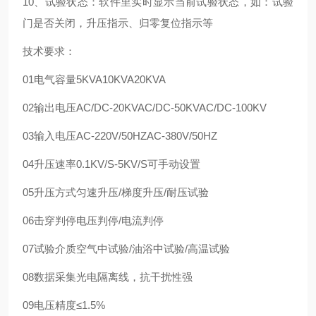
10、试验状态：软件里实时显示当前试验状态，如：试验
门是否关闭，升压指示、归零复位指示等
技术要求：
01
电气容量
5KVA
10KVA
20KVA
02
输出电压
AC/DC-20KV
AC/DC-50KV
AC/DC-100KV
03
输入电压
AC-220V/50HZ
AC-380V/50HZ
04
升压速率
0.1KV/S-5KV/S
可手动设置
05
升压方式
匀速升压/梯度升压/耐压试验
06
击穿判停
电压判停/电流判停
07
试验介质
空气中试验/油浴中试验/高温试验
08
数据采集
光电隔离线，抗干扰性强
09
电压精度
≤1.5%