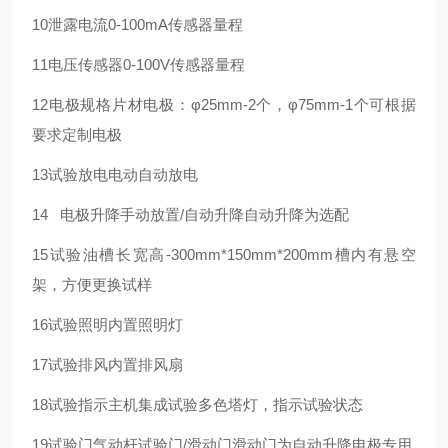
10
泄露电流
0-100mA
传感器量程
11
电压传感器
0-100V
传感器量程
12
电极规格
片材电极：φ25mm-2个，φ75mm-1个
可根据
要求定制电极
13
试验放电
电动自动放电
14
电极升降
手动放置/自动升降
自动升降为选配
15
试验油槽
长宽高-300mm*150mm*200mm
槽内有悬空
架，方便更换试样
16
试验照明
内置照明灯
17
试验排风
内置排风扇
18
试验指示
主机集成试验多色塔灯，指示试验状态
19
试验门
气动杆试验门/滑动门
滑动门为自动升降电极专用