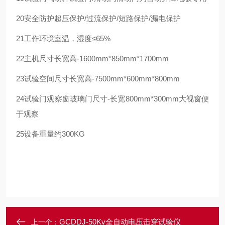
20
安全防护
超压保护/过流保护/短路保护/漏电保护
21
工作环境
室温，湿度≤65%
22
主机尺寸
长宽高-1600mm*850mm*1700mm
23
试验空间尺寸
长宽高-7500mm*600mm*800mm
24
试验门观察窗
玻璃门尺寸-长宽800mm*300mm
大视窗便
于观察
25
设备重量
约300KG
GCDDJ-50Kv全自动电压击穿试验仪
上一个：