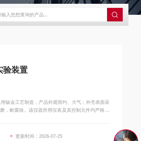
GCDDJ-50Kv绝缘材料电压击穿强度试验机
GCDDJ-100K
实验装置
采用钣金工艺制造，产品外观简约、大气；外壳表面采
磨，耐腐蚀。该仪器所用仪表及其控制元件均严格测
更新时间：2026-07-25