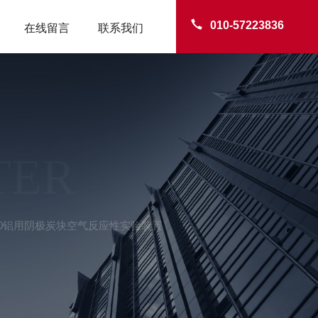
010-57223836
在线留言
联系我们
TER
700铝用阴极炭块空气反应性实验装置