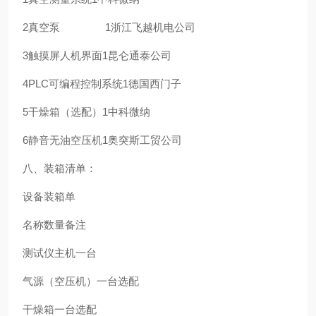
2
真空泵
1
浙江飞越机电公司
3
触摸屏人机界面
1
昆仑通泰公司
4
PLC可编程控制系统
1
德国西门子
5
干燥箱（选配）
1
中科微纳
6
静音无油空压机
1
奥突斯工贸公司
八、装箱清单：
设备装箱单
名称
数量
备注
测试仪主机
一台
气源（空压机）
一台
选配
干燥箱
一台
选配