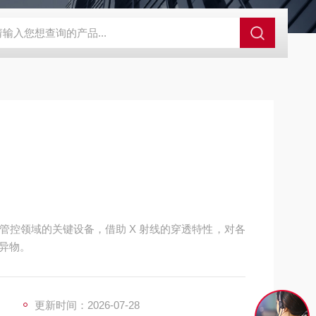
GCDDJ-50Kv绝缘材料电压击穿强度试验机
GCDDJ-100K
管控领域的关键设备，借助 X 射线的穿透特性，对各
异物。
更新时间：2026-07-28