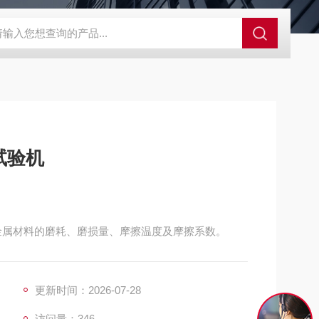
GCDDJ-50Kv绝缘材料电压击穿强度试验机
GCDDJ-100K
试验机
金属材料的磨耗、磨损量、摩擦温度及摩擦系数。
更新时间：2026-07-28
访问量：346