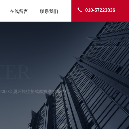
010-57223836
在线留言
联系我们
TER
-2000金属环块往复式摩擦磨损试验机