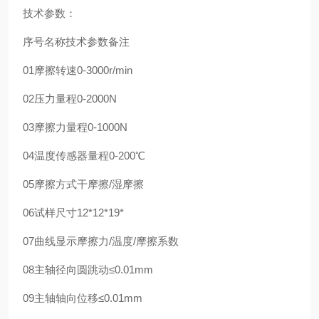
技术参数：
序号名称技术参数备注
01摩擦转速0-3000r/min
02压力量程0-2000N
03摩擦力量程0-1000N
04温度传感器量程0-200℃
05摩擦方式干摩擦/湿摩擦
06试样尺寸12*12*19*
07曲线显示摩擦力/温度/摩擦系数
08主轴径向圆跳动≤0.01mm
09主轴轴向位移≤0.01mm