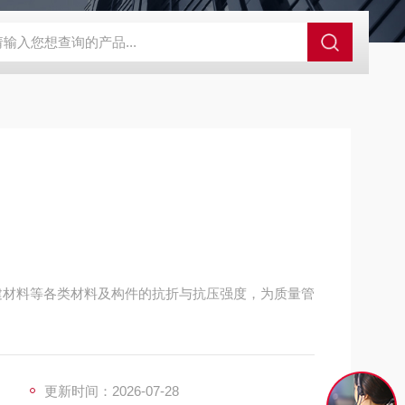
GCDDJ-50Kv绝缘材料电压击穿强度试验机
GCDDJ-100K
建材料等各类材料及构件的抗折与抗压强度，为质量管
更新时间：2026-07-28