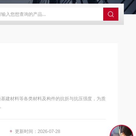
GCDDJ-50Kv绝缘材料电压击穿强度试验机
GCDDJ-100K
通基建材料等各类材料及构件的抗折与抗压强度，为质
。
更新时间：2026-07-28