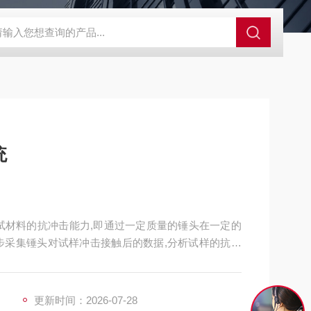
GCDDJ-50Kv绝缘材料电压击穿强度试验机
GCDDJ-100K
统
试材料的抗冲击能力,即通过一定质量的锤头在一定的
步采集锤头对试样冲击接触后的数据,分析试样的抗冲
更新时间：2026-07-28