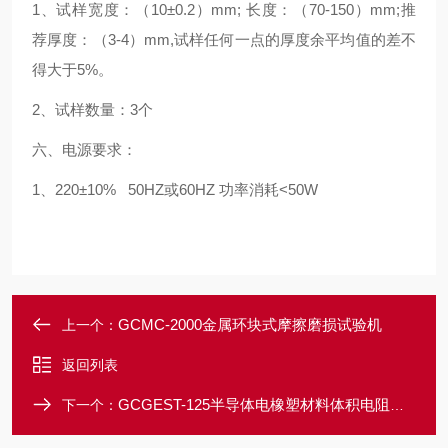
1、试样宽度：（10±0.2）mm; 长度：（70-150）mm;推
荐厚度：（3-4）mm,试样任何一点的厚度余平均值的差不
得大于5%。
2、试样数量：3个
六、电源要求：
1、220±10% 50HZ或60HZ 功率消耗<50W
GCMC-2000金属环块式摩擦磨损试验机
上一个：
返回列表
GCGEST-125半导体电橡塑材料体积电阻率试验仪
下一个：