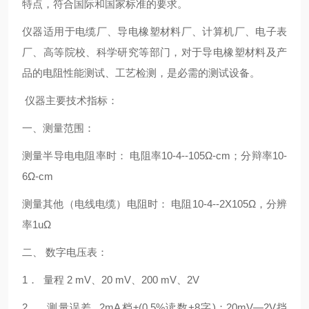
特点，符合国际和国家标准的要求。
仪器适用于电缆厂、导电橡塑材料厂、计算机厂、电子表
厂、高等院校、科学研究等部门，对于导电橡塑材料及产
品的电阻性能测试、工艺检测，是必需的测试设备。
仪器主要技术指标：
一、测量范围：
测量半导电电阻率时： 电阻率10-4--105Ω-cm；分辩率10-
6Ω-cm
测量其他（电线电缆）电阻时： 电阻10-4--2X105Ω，分辨
率1uΩ
二、 数字电压表：
1． 量程 2 mV、20 mV、200 mV、2V
2． 测量误差 2mA档±(0.5%读数+8字)；20mV—2V挡