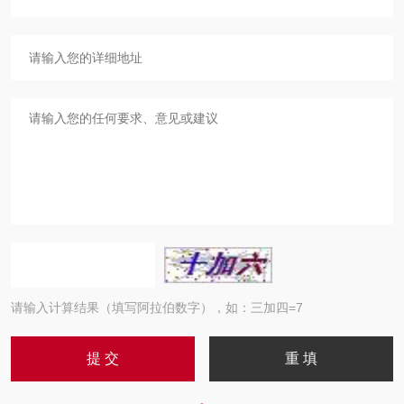
请输入计算结果（填写阿拉伯数字），如：三加四=7