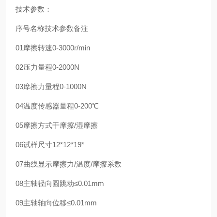
技术参数：
序号名称技术参数备注
01摩擦转速0-3000r/min
02压力量程0-2000N
03摩擦力量程0-1000N
04温度传感器量程0-200℃
05摩擦方式干摩擦/湿摩擦
06试样尺寸12*12*19*
07曲线显示摩擦力/温度/摩擦系数
08主轴径向圆跳动≤0.01mm
09主轴轴向位移≤0.01mm