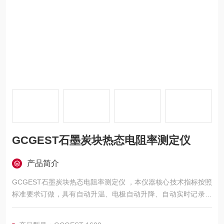
GCGEST石墨炭块热态电阻率测定仪
产品简介
GCGEST石墨炭块热态电阻率测定仪 ，本仪器核心技术指标按照
标准要求订做，具有自动升温、电极自动升降、自动实时记录不
同温度下的电阻值，并可以绘制测试曲线并可导出数据和保存电
子报告。具有测量精度高、操作方便，智能化程度高等特点。