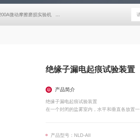
-200A微动摩擦磨损实验机
GCDDJ-50Kv电压击穿试验仪-微机控制
绝缘子漏电起痕试验装置
产品简介
绝缘子漏电起痕试验装置
在一个封闭的盐雾室内，水平和垂直各放置一
时，判断工频高压及盐雾室对绝缘子的蚀损程
格。
产品型号：NLD-AII