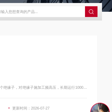
GCDDJ-50Kv绝缘材料电压击穿强度试验机
GCDDJ-100K
个绝缘子，对绝缘子施加工频高压，长期运行1000小
度，及绝缘子的耐漏电概况，从而判断绝缘子是否合
更新时间：2026-07-27