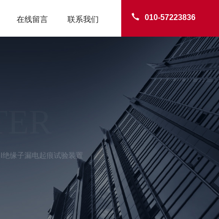
010-57223836
在线留言
联系我们
TER
AII绝缘子漏电起痕试验装置