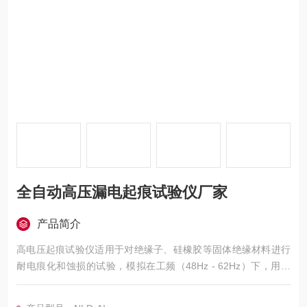
全自动高压漏电起痕试验仪厂家
产品简介
高电压起痕试验仪适用于对绝缘子、硅橡胶等固体绝缘材料进行
耐电痕化和蚀损的试验，模拟在工频（48Hz - 62Hz）下，用液
体污染物和斜面试样，通过耐电痕化和蚀损的测量评定在严酷环
境条件下使用的电气绝缘材料的耐电痕化和蚀损等级。