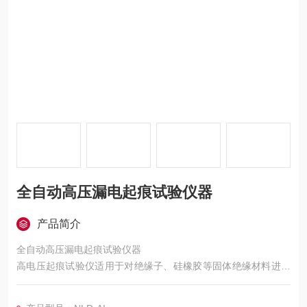
全自动高压漏电起痕试验仪器
产品简介
全自动高压漏电起痕试验仪器
高电压起痕试验仪适用于对绝缘子、硅橡胶等固体绝缘材料进行
耐电痕化和蚀损的试验，模拟在工频（48Hz - 62Hz）下，用液
体污染物和斜面试样，通过耐电痕化和蚀损的测量评定在严酷环